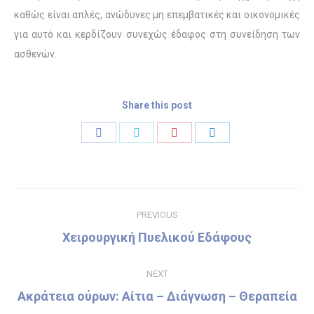
καθώς είναι απλές, ανώδυνες μη επεμβατικές και οικονομικές
για αυτό και κερδίζουν συνεχώς έδαφος στη συνείδηση των
ασθενών.
Share this post
Share
Share
Share
Share
on
on
on
on
Facebook
Twitter
Pinterest
LinkedIn
Post
PREVIOUS
navigation
Χειρουργική Πυελικού Εδάφους
Previous
post:
NEXT
Ακράτεια ούρων: Αίτια – Διάγνωση – Θεραπεία
Next