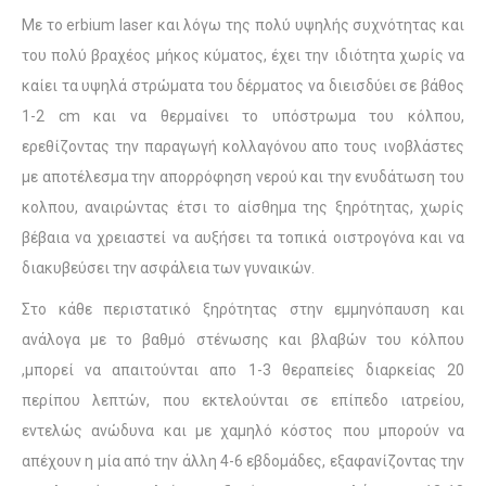
Με το erbium laser και λόγω της πολύ υψηλής συχνότητας και
του πολύ βραχέος μήκος κύματος, έχει την ιδιότητα χωρίς να
καίει τα υψηλά στρώματα του δέρματος να διεισδύει σε βάθος
1-2 cm και να θερμαίνει το υπόστρωμα του κόλπου,
ερεθίζοντας την παραγωγή κολλαγόνου απο τους ινοβλάστες
με αποτέλεσμα την απορρόφηση νερού και την ενυδάτωση του
κολπου, αναιρώντας έτσι το αίσθημα της ξηρότητας, χωρίς
βέβαια να χρειαστεί να αυξήσει τα τοπικά οιστρογόνα και να
διακυβεύσει την ασφάλεια των γυναικών.
Στο κάθε περιστατικό ξηρότητας στην εμμηνόπαυση και
ανάλογα με το βαθμό στένωσης και βλαβών του κόλπου
,μπορεί να απαιτούνται απο 1-3 θεραπείες διαρκείας 20
περίπου λεπτών, που εκτελούνται σε επίπεδο ιατρείου,
εντελώς ανώδυνα και με χαμηλό κόστος που μπορούν να
απέχουν η μία από την άλλη 4-6 εβδομάδες, εξαφανίζοντας την