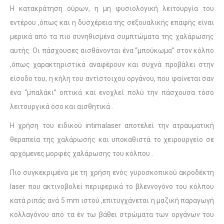
Η κατακράτηση ούρων, η μη φυσιολογική λειτουργία του
εντέρου ,όπως και η δυσχέρεια της σεξουαλικής επαφής είναι
μερικά από τα πιο συνηθισμένα συμπτώματα της χαλάρωσης
αυτής. Οι πάσχουσες αισθάνονται ένα “μπούκωμα” στον κόλπο
,όπως χαρακτηριστικά αναφέρουν και συχνά προβάλει στην
είσοδο του, η κήλη του αντίστοιχου οργάνου, που φαίνεται σαν
ένα “μπαλάκι” οπτικά και ενοχλεί πολύ την πάσχουσα τόσο
λειτουργικά όσο και αισθητικά .
Η χρήση του ειδικού intimalaser αποτελεί την ατραυματική
θεραπεία της χαλάρωσης και υποκαθιστά το χειρουργείο σε
αρχόμενες μορφές χαλάρωσης του κόλπου .
Πιο συγκεκριμένα με τη χρήση ενός γυροσκοπικού ακροδέκτη
laser που ακτινοβολεί περιφερικά το βλεννογόνο του κόλπου
κατά ριπάς ανά 5 mm ιστού ,επιτυγχάνεται η μαζική παραγωγή
κολλαγόνου από τα έν τω βάθει στρώματα των οργάνων του