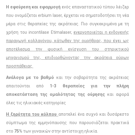
Η εφεύρεση και εφαρμογή
ενός επαναστατικού τύπου λέιζερ
που ονομάζεται erbium laser, έρχεται να σηματοδοτήσει τη νέα
μέρα στις θεραπείες της ακράτειας. Πιο συγκεκριμένα με τη
χρήση του incontilase Etimalaser,
ενεργοποιείται η ενδογενής
παραγωγή κολλαγόνου, κάτωθεν της ουρήθρας, που έχει ως
αποτέλεσμα την φυσική ενίσχυση του στηρικτικού
μηχανισμού της, επιδιορθώνοντας την ακράτεια ούρων
προσπάθειας.
Ανάλογα με το βαθμό
και την σοβαρότητα της ακράτειας
απαιτούνται από
1-3 θεραπείες για την πλήρη
αποκατάσταση της ομαλότητας της ούρησης
και αφορά
όλες τις ηλικιακές κατηγορίες
Η ξηρότητα του κόλπου
αποτελεί ένα συχνό και δυσάρεστο
σύμπτωμα της εμμηνόπαυσης που παρουσιάζεται πρακτικά
στο
75%
των γυναικών στην αντίστοιχη ηλικία.