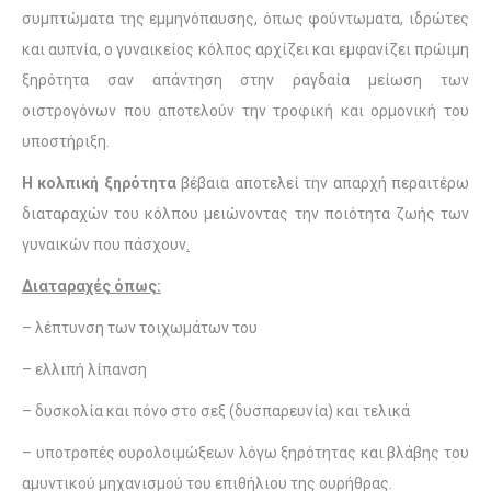
συμπτώματα της εμμηνόπαυσης, όπως φούντωματα, ιδρώτες
και αυπνία, ο γυναικείος κόλπος αρχίζει και εμφανίζει πρώιμη
ξηρότητα σαν απάντηση στην ραγδαία μείωση των
οιστρογόνων που αποτελούν την τροφική και ορμονική του
υποστήριξη.
Η κολπική ξηρότητα
βέβαια αποτελεί την απαρχή περαιτέρω
διαταραχών του κόλπου μειώνοντας την ποιότητα ζωής των
γυναικών που πάσχουν
.
Διαταραχές όπως:
– λέπτυνση των τοιχωμάτων του
– ελλιπή λίπανση
– δυσκολία και πόνο στο σεξ (δυσπαρευνία) και τελικά
– υποτροπές ουρολοιμώξεων λόγω ξηρότητας και βλάβης του
αμυντικού μηχανισμού του επιθήλιου της ουρήθρας.