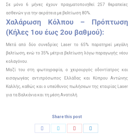
Σε μόνο 6 μήνες έχουν πραγματοποιηθεί 257 θεραπείες
ασθενών για την ακράτεια με βελτίωση 80%.
Χαλάρωση Κόλπου – Πρόπτωση
(Κήλες 1ου έως 2ου βαθμού):
Μετά από δύο συνεδρίες Laser το 65% παρατηρεί μεγάλη
βελτίωση, ενώ το 35% μέτρια βελτίωση λόγω παραγωγής νέου
κολαγόνου.
Μαζί του στη φωτογραφία, ο χειρουργός οδοντίατρος και
εισαγωγέας αντιπρόσωπος Ελλάδας και Κύπρου Αντώνης
Καλλής, καθώς και ο υπεύθυνος πωλήσεων της εταιρίας Laser
για τα Βαλκάνια και τη μέση Ανατολή.
Share this post
Share
Share
Share
Share