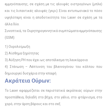
εμμηνόπαυσης, σε σχέση με τις αλοιφές οιστρογόνων (μπλε)
και τις λιπαντικές αλοιφές (γκρι). Είναι εντυπωσιακό το πόσο
υψηλότερη είναι η αποδοτικότητα του Laser σε σχέση με τα
άλλα δύο.
Συνοπτικά, τα Ουρητηρογεννητικά συμπτώματα εμμηνόπαυσης
(GSM):
1) Ουρολοίμωξη
2) Αίσθημα ξηρότητας
3) Αύξηση PH που έχει ως αποτέλεσμα τη λευκόρροια
4) Στένωση – Λέπτυνση του βλεννογόνου του κόλπου που
δημιουργεί δυσχέρια στην επαφή
Ακράτεια Ούρων:
Το Laser εφαρμόζεται σε περιστατικά ακράτειας ούρων στην
προσπάθεια, δηλαδή στο βήχα, στο γέλιο, στο φτάρνισμα, στο
χορό, στην άρση βάρους και στο σεξ.