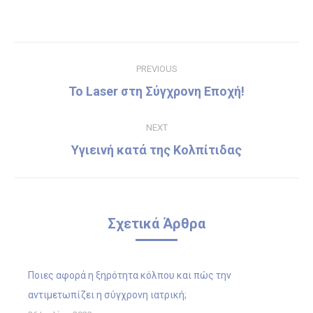
on
on
on
on
Facebook
Twitter
Pinterest
LinkedIn
Post
PREVIOUS
navigation
Το Laser στη Σύγχρονη Εποχή!
Previous
post:
NEXT
Υγιεινή κατά της Κολπίτιδας
Next
post:
Σχετικά Άρθρα
Ποιες αφορά η ξηρότητα κόλπου και πώς την
αντιμετωπίζει η σύγχρονη ιατρική;