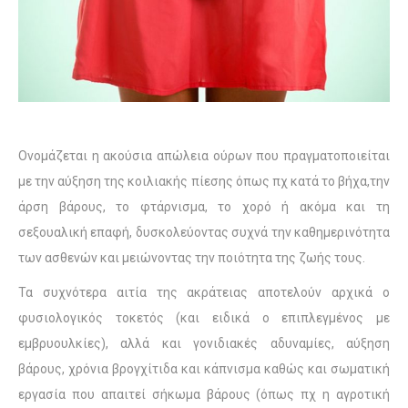
Ονομάζεται η ακούσια απώλεια ούρων που πραγματοποιείται
με την αύξηση της κοιλιακής πίεσης όπως πχ κατά το βήχα,την
άρση βάρους, το φτάρνισμα, το χορό ή ακόμα και τη
σεξουαλική επαφή, δυσκολεύοντας συχνά την καθημερινότητα
των ασθενών και μειώνοντας την ποιότητα της ζωής τους.
Τα συχνότερα αιτία της ακράτειας αποτελούν αρχικά ο
φυσιολογικός τοκετός (και ειδικά ο επιπλεγμένος με
εμβρυουλκίες), αλλά και γονιδιακές αδυναμίες, αύξηση
βάρους, χρόνια βρογχίτιδα και κάπνισμα καθώς και σωματική
εργασία που απαιτεί σήκωμα βάρους (όπως πχ η αγροτική