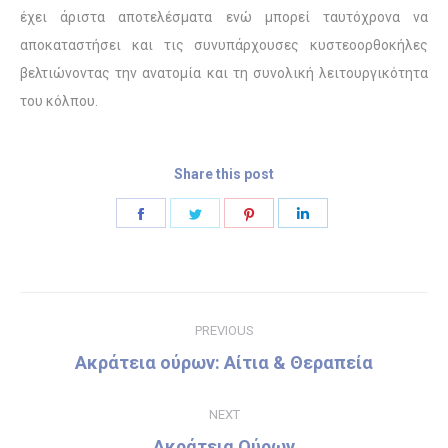
έχει άριστα αποτελέσματα ενώ μπορεί ταυτόχρονα να
αποκαταστήσει και τις συνυπάρχουσες κυστεοορθοκήλες
βελτιώνοντας την ανατομία και τη συνολική λειτουργικότητα
του κόλπου.
Share this post
Share
Share
Share
Share
on
on
on
on
Facebook
Twitter
Pinterest
LinkedIn
Post
PREVIOUS
navigation
Ακράτεια ούρων: Αίτια & Θεραπεία
Previous
post:
NEXT
Ακράτεια Ούρων
Next