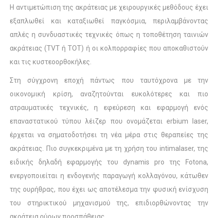
Η αντιμετώπιση της ακράτειας με χειρουργικές μεθόδους έχει
εξαπλωθεί και καταξιωθεί παγκόσμια, περιλαμβάνοντας
απλές η συνδυαστικές τεχνικές όπως η τοποθέτηση ταινιών
ακράτειας (TVT ή TOT) ή οι κολπορραφίες που αποκαθιστούν
και τις κυστεοορθοκήλες.
Στη σύγχρονη εποχή πάντως που ταυτόχρονα με την
οικονομική κρίση, αναζητούνται ευκολότερες και πιο
ατραυματικές τεχνικές, η εφεύρεση και εφαρμογή ενός
επαναστατικού τύπου λέιζερ που ονομάζεται erbium laser,
έρχεται να σηματοδοτήσει τη νέα μέρα στις θεραπείες της
ακράτειας. Πιο συγκεκριμένα με τη χρήση του intimalaser, της
ειδικής δηλαδή εφαρμογής του dynamis pro της Fotona,
ενεργοποιείται η ενδογενής παραγωγή κολλαγόνου, κάτωθεν
της ουρήθρας, που έχει ως αποτέλεσμα την φυσική ενίσχυση
του στηρικτικού μηχανισμού της, επιδιορθώνοντας την
ακράτεια ούρων προσπάθειας.